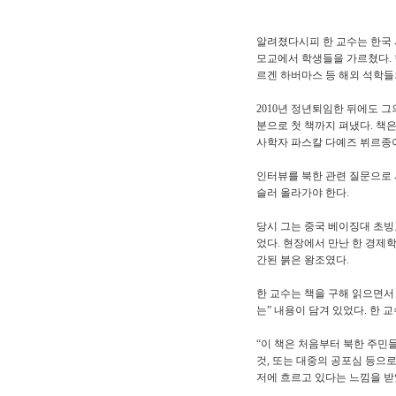
알려졌다시피 한 교수는 한국 
모교에서 학생들을 가르쳤다. 
르겐 하버마스 등 해외 석학들
2010년 정년퇴임한 뒤에도 
분으로 첫 책까지 펴냈다. 책은
사학자 파스칼 다예즈 뷔르종이
인터뷰를 북한 관련 질문으로 시
슬러 올라가야 한다.
당시 그는 중국 베이징대 초빙
었다. 현장에서 만난 한 경제
간된 붉은 왕조였다.
한 교수는 책을 구해 읽으면서
는” 내용이 담겨 있었다. 한 
“이 책은 처음부터 북한 주민
것, 또는 대중의 공포심 등으
저에 흐르고 있다는 느낌을 받