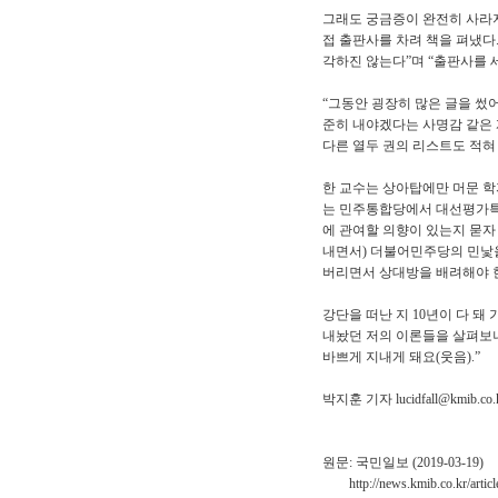
그래도 궁금증이 완전히 사라지
접 출판사를 차려 책을 펴냈다.
각하진 않는다”며 “출판사를 
“그동안 굉장히 많은 글을 썼
준히 내야겠다는 사명감 같은 
다른 열두 권의 리스트도 적혀 
한 교수는 상아탑에만 머문 
는 민주통합당에서 대선평가특
에 관여할 의향이 있는지 묻자
내면서) 더불어민주당의 민낯을
버리면서 상대방을 배려해야 한
강단을 떠난 지 10년이 다 돼
내놨던 저의 이론들을 살펴보니
바쁘게 지내게 돼요(웃음).”
박지훈 기자 lucidfall@kmib.co.
원문: 국민일보 (2019-03-19)
http://news.kmib.co.kr/artic