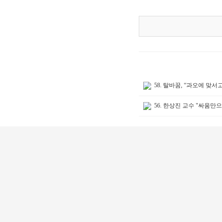
58. 탈바꿈, “과오에 맞서
56. 한상진 교수 "싸움만