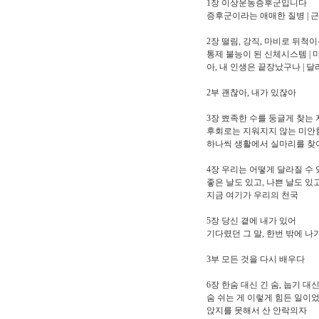
1장 이상운동증후군입니다
증후군이라는 애매한 질병 | 근
2장 떨림, 강직, 마비로 뒤척
통제 불능이 된 신체시스템 | 
아, 내 인생은 끝장났구나 | 
2부 괜찮아, 내가 있잖아
3장 뾰족한 수를 둥글게 찾는
후회로는 지워지지 않는 미안함 
하나씩 생활에서 실마리를 찾아
4장 우리는 어떻게 달라질 수
좋은 날도 있고, 나쁜 날도 있고
지금 여기가 우리의 천국
5장 당신 곁에 내가 있어
기다렸던 그 말, 한번 밖에 나가
3부 모든 것을 다시 배우다
6장 한숨 대신 긴 숨, 눕기 대
숨 쉬는 게 이렇게 힘든 일이었
앉지를 못해서 산 안락의자