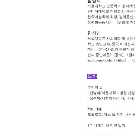
심영희
서울대학교 영문학과 및 대학
럼비아대학교 객원교수, 중국 
한국여성학회 회장, 평화를만
성평화운동사》, 《위험에 처한 세계와 
한상진
서울대학교 사회학과 및 동대
학교 초빙교수, 중국 베이징대
색》, 《한국사회와 관료적 권위
진과 중민이론》(공저), 《탈바꿈》, 《Habe
and Cosmopolitan Politics》, 
목차
추천의 글
- 전범석(서울대학교병원 신경과
- 정수복(사회학자/작가, 《
책머리에
프롤로그: 어느 날 터져 나온 
1부 나에게 왜 이런 일이