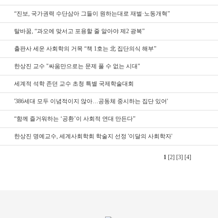
“진보, 국가권력 수단삼아 그들이 원하는대로 재벌·노동개혁”
탈바꿈, “과오에 맞서고 포용할 줄 알아야 제2 광복”
출판사 세운 사회학의 거목 “책 1호는 北 집단의식 해부”
한상진 교수 "싸움만으로는 문제 풀 수 없는 시대"
세계적 석학 존던 교수 초청 특별 국제학술대회
'386세대 모두 이념적이지 않아…공동체 중시하는 집단 있어'
“함께 즐거워하는 ‘공환’이 사회적 연대 만든다”
한상진 명예교수, 세계사회학회 학술지 선정 '이달의 사회학자'
1
[2]
[3]
[4]