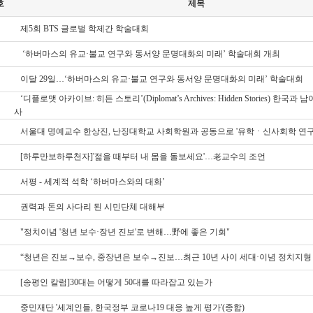
호
제목
제5회 BTS 글로벌 학제간 학술대회
‘하버마스의 유교·불교 연구와 동서양 문명대화의 미래’ 학술대회 개최
이달 29일…‘하버마스의 유교·불교 연구와 동서양 문명대화의 미래’ 학술대회
‘디플로맷 아카이브: 히든 스토리’(Diplomat’s Archives: Hidden Stories) 한
사
서울대 명예교수 한상진, 난징대학교 사회학원과 공동으로 '유학ㆍ신사회학 연구
[하루만보하루천자]'젊을 때부터 내 몸을 돌보세요'…老교수의 조언
서평 - 세계적 석학 ‘하버마스와의 대화’
권력과 돈의 사다리 된 시민단체 대해부
"정치이념 '청년 보수·장년 진보'로 변해…野에 좋은 기회"
“청년은 진보→보수, 중장년은 보수→진보…최근 10년 사이 세대·이념 정치지형
[송평인 칼럼]30대는 어떻게 50대를 따라잡고 있는가
중민재단 '세계인들, 한국정부 코로나19 대응 높게 평가'(종합)